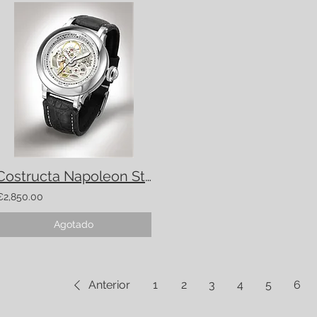
Costructa Napoleon Steel Silver
€2,850.00
Agotado
Anterior
1
2
3
4
5
6