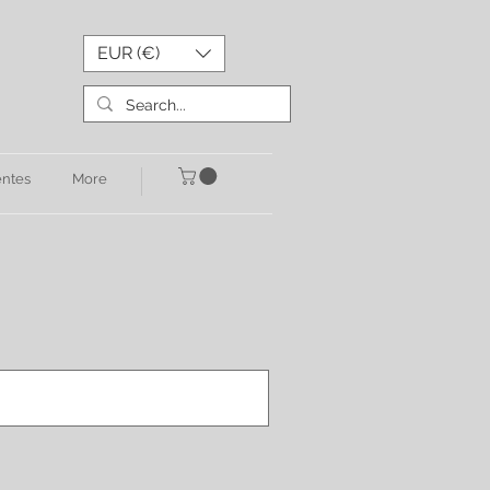
EUR (€)
entes
More