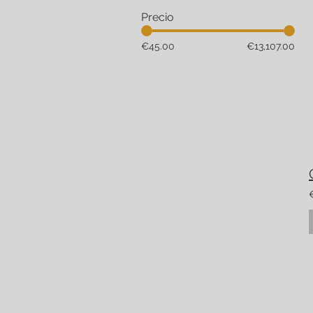
Precio
€45.00
€13,107.00