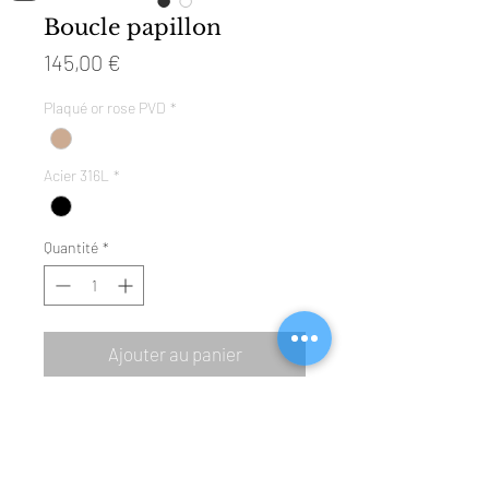
Boucle papillon
Prix
145,00 €
Plaqué or rose PVD
*
Acier 316L
*
Quantité
*
Ajouter au panier
Boucle haut de gamme, facile à utiliser.
Empêche la montre de tomber de votre
poignet. S'adapte à n'importe quelle
sangle STEFFEN. Vous pouvez changer