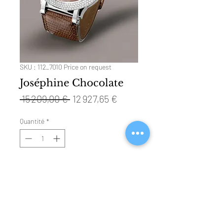
SKU : 112_7010 Price on request
Joséphine Chocolate
Prix
Prix
 15 209,00 € 
12 927,65 €
original
promotionnel
Quantité
*
Ajouter au panier
Technical Specifications