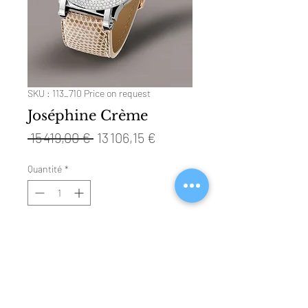
SKU : 113_710 Price on request
Joséphine Crème
Prix
Prix
 15 419,00 € 
13 106,15 €
original
promotionnel
Quantité
*
Ajouter au panier
Technical Specifications