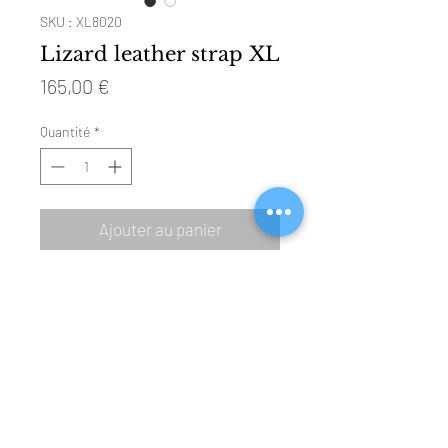
SKU : XL8020
Lizard leather strap XL
Prix
165,00 €
Quantité
*
Ajouter au panier
SIZE: 125mm & 85mm)
MATERIAL: lizard leather
BUCKLE: polished steel (Ref 4001)
COLOUR: rouille