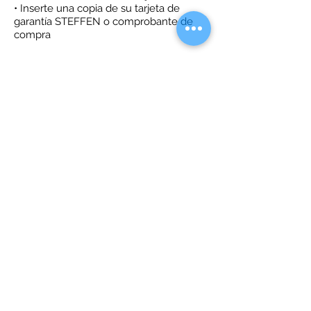
• Inserte una copia de su tarjeta de
garantía STEFFEN o comprobante de
compra
Para la reparación de su reloj STEFFEN,
espere de 4 a 6 semanas a partir de la
fecha en que recibamos su paquete.
Devolución gratuita de un artículo
dentro de los 30 días
Puede devolver su reloj para obtener
un reembolso, dentro de los 30 días
posteriores a la recepción del pedido
original.
Todos los productos serán
inspeccionados a su regreso.
Precaución: los artículos dañados,
sucios o usados no se pueden
devolver.
¿Cómo devuelvo o cambio un