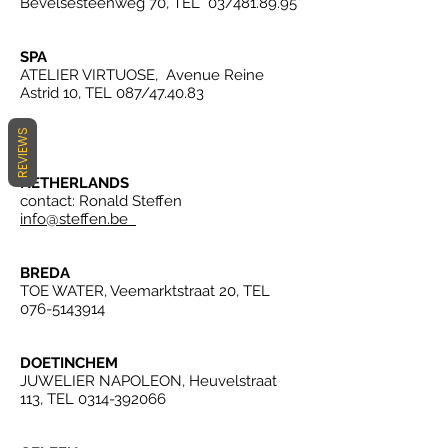
Bevelsesteenweg 70, TEL 03/481.89.95
SPA
ATELIER VIRTUOSE, Avenue Reine
Astrid 10, TEL 087/47.40.83
REVIEWS
NETHERLANDS
contact: Ronald Steffen
info@steffen.be
BREDA
TOE WATER, Veemarktstraat 20, TEL
076-5143914
DOETINCHEM
JUWELIER NAPOLEON, Heuvelstraat
113, TEL
0314-392066