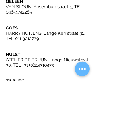
GELEEN
VAN SLOUN, Ansemburgstraat 5, TEL
046-4742285
GOES
HARRY HUTJENS, Lange Kerkstraat 31,
TEL
011-3212729
HULST
ATELIER DE BRUIJN, Lange Nieuwstraat
30, TEL
+31 (0)114310473
TILBURG
DE TIJD, Burgemeester van
Nispenstraat 1-03, TEL 06/30014401
EUROPE
contact: Ronald Steffen
info@steffen.be