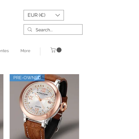
EUR (€)
entes
More
PRE-OWNED