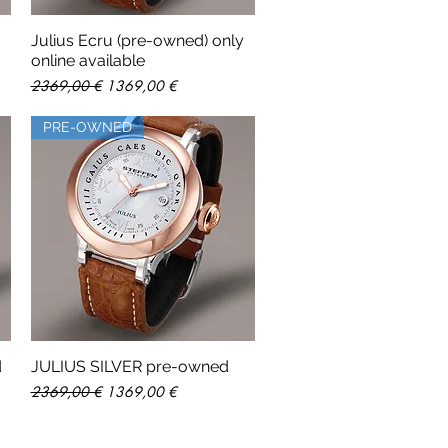
Julius Ecru (pre-owned) only
Vista rápida
online available
Precio
Precio de oferta
2369,00 €
1369,00 €
PRE-OWNED
d
JULIUS SILVER pre-owned
Vista rápida
Precio
Precio de oferta
2369,00 €
1369,00 €