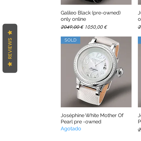
Galileo Black (pre-owned)
J
Vista rápida
only online
o
Precio
Precio de oferta
P
2049,00 €
1050,00 €
2
REVIEWS
SOLD
Joséphine White Mother Of
J
Vista rápida
Pearl pre -owned
P
Agotado
P
2