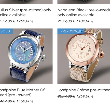
ulius Silver (pre-owned) only
Napoleon Black (pre-owned)
Vista rápida
Vista rápida
nline available
only online available
recio
Precio de oferta
Precio
Precio de oferta
259,00 €
1259,00 €
2259,00 €
1109,00 €
SOLD
PRE-OWNED
oséphine Blue Mother Of
Joséphine Créme pre-owne
Vista rápida
Vista rápida
earl (pre -owned)
Precio
Precio de oferta
2259,00 €
1259,00 €
recio
Precio de oferta
469,00 €
1469,00 €