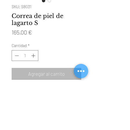
SKU: S8031
Correa de piel de
lagarto S
Precio
165,00 €
Cantidad
*
Agregar al carrito
TAMAÑO: 105 mm y 70 mm
MATERIAL: cuero de lagarto genuino
HEBILLA: acero pulido (Ref 4001)
COLOR: chocolate
FORRO: cuero beige resistente al agua