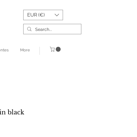
EUR (€)
entes
More
in black
o