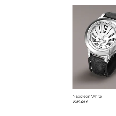
Napoleon White
Vista rápida
Precio
2259,00 €