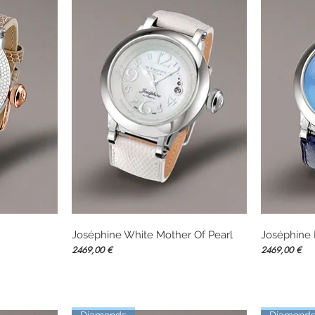
Joséphine White Mother Of Pearl
Vista rápida
Joséphine 
Precio
Precio
2469,00 €
2469,00 €
Diamonds
Diamond