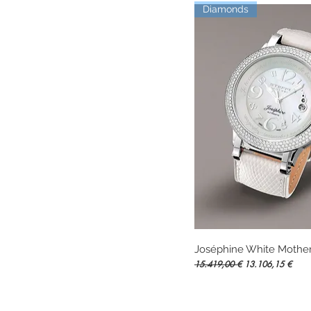
Diamonds
Joséphine White Mother
Vista rápida
Precio
Precio de oferta
15.419,00 €
13.106,15 €