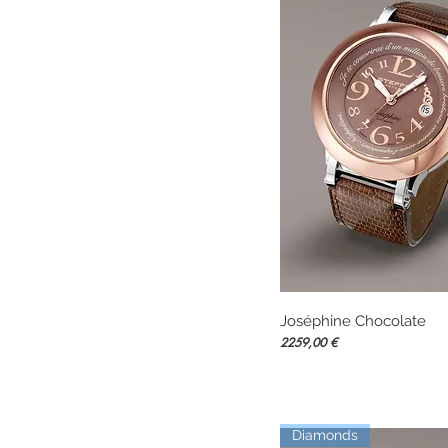
Joséphine Chocolate
Vista rápida
Precio
2259,00 €
Diamonds