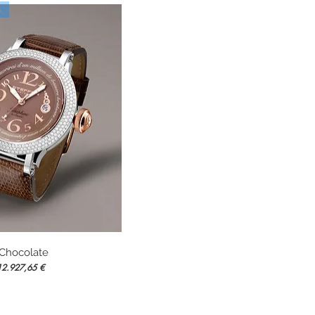
s
 Chocolate
Vista rápida
recio de oferta
12.927,65 €