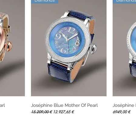
arl
Joséphine Blue Mother Of Pearl
Vista rápida
Joséphine 
Precio
Precio de oferta
Precio
15.209,00 €
12.927,65 €
6949,00 €