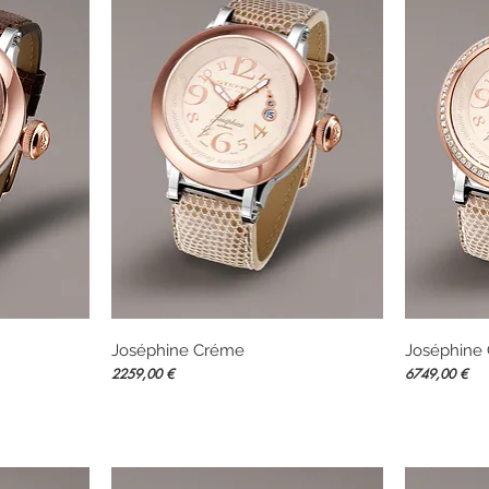
Joséphine Créme
Vista rápida
Joséphine
Precio
Precio
2259,00 €
6749,00 €