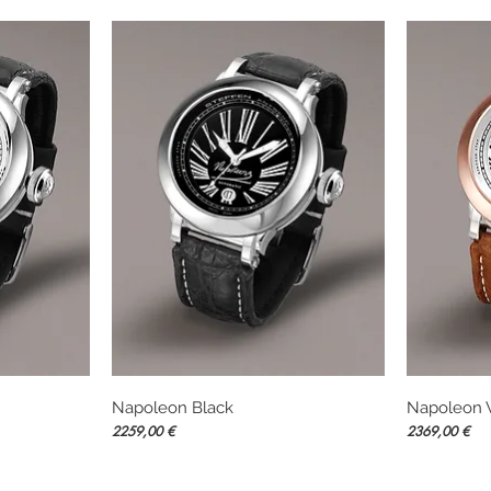
Napoleon Black
Vista rápida
Napoleon 
Precio
Precio
2259,00 €
2369,00 €