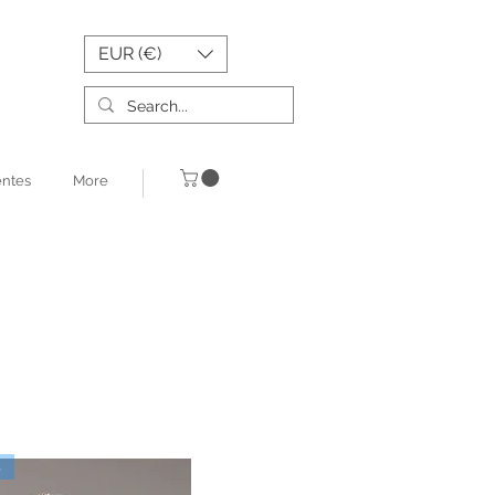
EUR (€)
entes
More
s