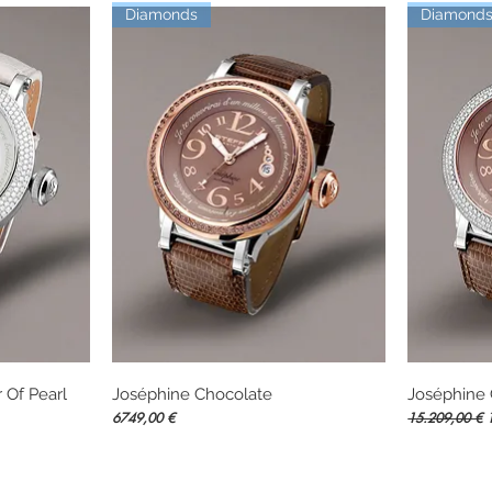
Diamonds
Diamond
 Of Pearl
Joséphine Chocolate
Vista rápida
Joséphine
Precio
Precio
P
6749,00 €
15.209,00 €